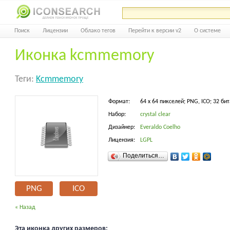
Поиск
Лицензии
Облако тегов
Перейти к версии v2
О системе
Иконка kcmmemory
Теги:
Kcmmemory
Формат:
64 x 64 пикселей; PNG, ICO; 32 бит
Набор:
crystal clear
Дизайнер:
Everaldo Coelho
Лицензия:
LGPL
Поделиться…
PNG
ICO
« Назад
Эта иконка других размеров: