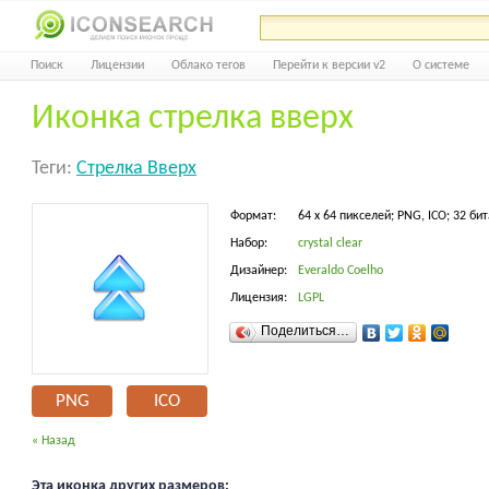
Поиск
Лицензии
Облако тегов
Перейти к версии v2
О системе
Иконка стрелка вверх
Теги:
Стрелка Вверх
Формат:
64 x 64 пикселей; PNG, ICO; 32 бит
Набор:
crystal clear
Дизайнер:
Everaldo Coelho
Лицензия:
LGPL
Поделиться…
PNG
ICO
« Назад
Эта иконка других размеров: