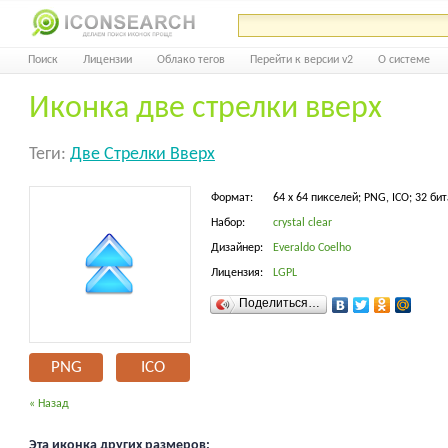
Поиск
Лицензии
Облако тегов
Перейти к версии v2
О системе
Иконка две стрелки вверх
Теги:
Две Стрелки Вверх
Формат:
64 x 64 пикселей; PNG, ICO; 32 бит
Набор:
crystal clear
Дизайнер:
Everaldo Coelho
Лицензия:
LGPL
Поделиться…
PNG
ICO
« Назад
Эта иконка других размеров: