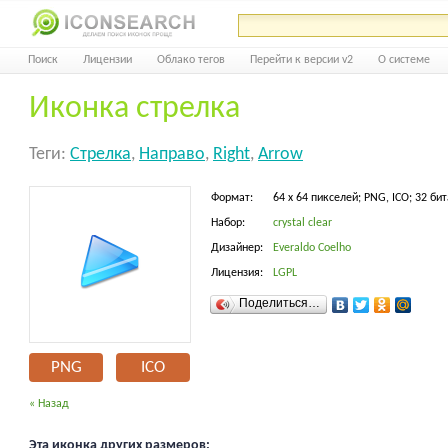
Поиск
Лицензии
Облако тегов
Перейти к версии v2
О системе
Иконка стрелка
Теги:
Стрелка
,
Направо
,
Right
,
Arrow
Формат:
64 x 64 пикселей; PNG, ICO; 32 бит
Набор:
crystal clear
Дизайнер:
Everaldo Coelho
Лицензия:
LGPL
Поделиться…
PNG
ICO
« Назад
Эта иконка других размеров: