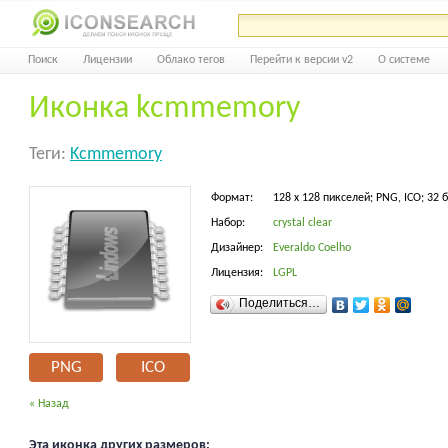
Поиск
Лицензии
Облако тегов
Перейти к версии v2
О системе
Иконка kcmmemory
Теги:
Kcmmemory
Формат:
128 x 128 пикселей; PNG, ICO; 32 
Набор:
crystal clear
Дизайнер:
Everaldo Coelho
Лицензия:
LGPL
Поделиться…
PNG
ICO
« Назад
Эта иконка других размеров: