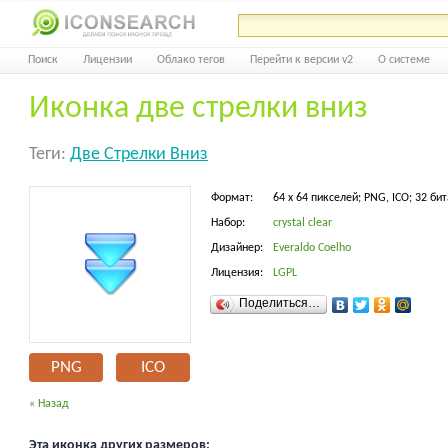
Поиск
Лицензии
Облако тегов
Перейти к версии v2
О системе
Иконка две стрелки вниз
Теги:
Две Стрелки Вниз
Формат:
64 x 64 пикселей; PNG, ICO; 32 бит
Набор:
crystal clear
Дизайнер:
Everaldo Coelho
Лицензия:
LGPL
Поделиться…
PNG
ICO
« Назад
Эта иконка других размеров: