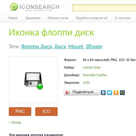
Поиск
Лицензии
Облако тегов
Перейти к версии v2
О системе
Иконка флоппи диск
Теги:
Флоппи Диск
,
Диск
,
Mount
,
3floppy
Формат:
64 x 64 пикселей; PNG, ICO; 32 бит
Набор:
crystal clear
Дизайнер:
Everaldo Coelho
Лицензия:
LGPL
Поделиться…
PNG
ICO
« Назад
Эта иконка других размеров: