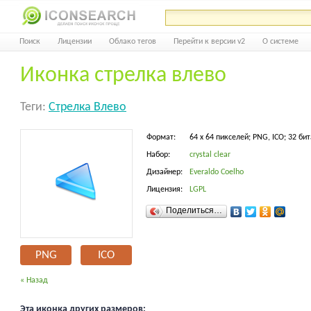
Поиск
Лицензии
Облако тегов
Перейти к версии v2
О системе
Иконка стрелка влево
Теги:
Стрелка Влево
Формат:
64 x 64 пикселей; PNG, ICO; 32 бит
Набор:
crystal clear
Дизайнер:
Everaldo Coelho
Лицензия:
LGPL
Поделиться…
PNG
ICO
« Назад
Эта иконка других размеров: