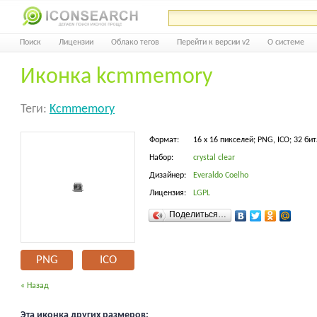
Поиск
Лицензии
Облако тегов
Перейти к версии v2
О системе
Иконка kcmmemory
Теги:
Kcmmemory
Формат:
16 x 16 пикселей; PNG, ICO; 32 бит
Набор:
crystal clear
Дизайнер:
Everaldo Coelho
Лицензия:
LGPL
Поделиться…
PNG
ICO
« Назад
Эта иконка других размеров: