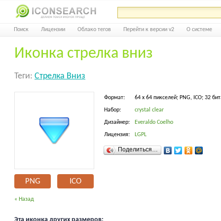
Поиск
Лицензии
Облако тегов
Перейти к версии v2
О системе
Иконка стрелка вниз
Теги:
Стрелка Вниз
Формат:
64 x 64 пикселей; PNG, ICO; 32 бит
Набор:
crystal clear
Дизайнер:
Everaldo Coelho
Лицензия:
LGPL
Поделиться…
PNG
ICO
« Назад
Эта иконка других размеров: