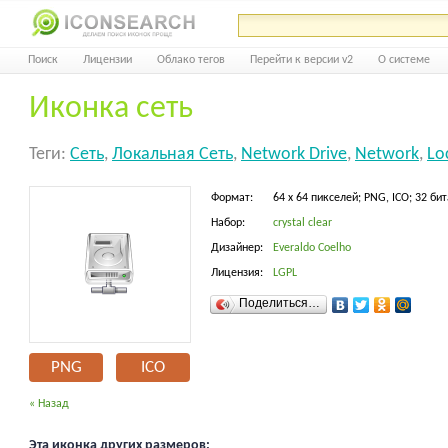
Поиск
Лицензии
Облако тегов
Перейти к версии v2
О системе
Иконка сеть
Теги:
Сеть
,
Локальная Сеть
,
Network Drive
,
Network
,
Lo
Формат:
64 x 64 пикселей; PNG, ICO; 32 бит
Набор:
crystal clear
Дизайнер:
Everaldo Coelho
Лицензия:
LGPL
Поделиться…
PNG
ICO
« Назад
Эта иконка других размеров: