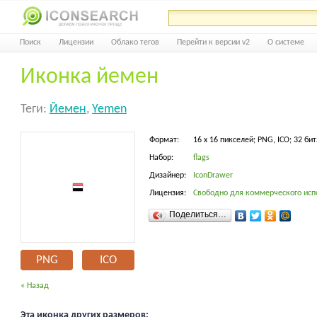
Поиск
Лицензии
Облако тегов
Перейти к версии v2
О системе
Иконка йемен
Теги:
Йемен
,
Yemen
Формат:
16 x 16 пикселей; PNG, ICO; 32 бит
Набор:
flags
Дизайнер:
IconDrawer
Лицензия:
Свободно для коммерческого исп
Поделиться…
PNG
ICO
« Назад
Эта иконка других размеров: