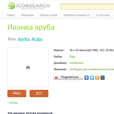
Поиск
Лицензии
Облако тегов
Перейти к версии v2
О системе
Иконка аруба
Теги:
Аруба
,
Aruba
Формат:
16 x 16 пикселей; PNG, ICO; 32 бит
Набор:
flags
Дизайнер:
IconDrawer
Лицензия:
Свободно для коммерческого исп
Поделиться…
PNG
ICO
« Назад
Эта иконка других размеров: