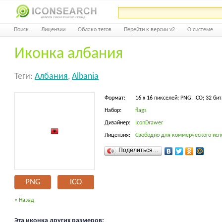
Поиск
Лицензии
Облако тегов
Перейти к версии v2
О системе
Иконка албания
Теги:
Албания
,
Albania
Формат:
16 x 16 пикселей; PNG, ICO; 32 бит
Набор:
flags
Дизайнер:
IconDrawer
Лицензия:
Свободно для коммерческого исп
Поделиться…
PNG
ICO
« Назад
Эта иконка других размеров: