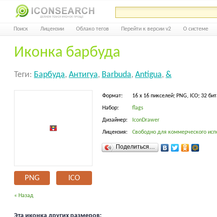
Поиск
Лицензии
Облако тегов
Перейти к версии v2
О системе
Иконка барбуда
Теги:
Барбуда
,
Антигуа
,
Barbuda
,
Antigua
,
&
Формат:
16 x 16 пикселей; PNG, ICO; 32 бит
Набор:
flags
Дизайнер:
IconDrawer
Лицензия:
Свободно для коммерческого исп
Поделиться…
PNG
ICO
« Назад
Эта иконка других размеров: