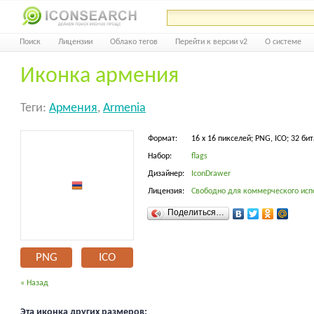
Поиск
Лицензии
Облако тегов
Перейти к версии v2
О системе
Иконка армения
Теги:
Армения
,
Armenia
Формат:
16 x 16 пикселей; PNG, ICO; 32 бит
Набор:
flags
Дизайнер:
IconDrawer
Лицензия:
Свободно для коммерческого исп
Поделиться…
PNG
ICO
« Назад
Эта иконка других размеров: