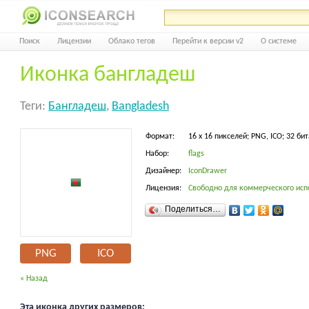
Поиск
Лицензии
Облако тегов
Перейти к версии v2
О системе
Иконка бангладеш
Теги:
Бангладеш
,
Bangladesh
Формат:
16 x 16 пикселей; PNG, ICO; 32 бит
Набор:
flags
Дизайнер:
IconDrawer
Лицензия:
Свободно для коммерческого исп
Поделиться…
PNG
ICO
« Назад
Эта иконка других размеров: