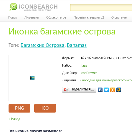
Поиск
Лицензии
Облако тегов
Перейти к версии v2
О системе
Иконка багамские острова
Теги:
Багамские Острова
,
Bahamas
Формат:
16 x 16 пикселей; PNG, ICO; 32 бит
Набор:
flags
Дизайнер:
IconDrawer
Лицензия:
Свободно для коммерческого исп
Поделиться…
PNG
ICO
« Назад
Эта иконка других размеров: