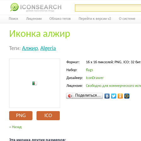
Поиск
Лицензии
Облако тегов
Перейти к версии v2
О системе
Иконка алжир
Теги:
Алжир
,
Algeria
Формат:
16 x 16 пикселей; PNG, ICO; 32 бит
Набор:
flags
Дизайнер:
IconDrawer
Лицензия:
Свободно для коммерческого исп
Поделиться…
PNG
ICO
« Назад
Эта иконка других размеров: