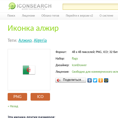
Поиск
Лицензии
Облако тегов
Перейти к версии v2
О системе
Иконка алжир
Теги:
Алжир
,
Algeria
Формат:
48 x 48 пикселей; PNG, ICO; 32 бит
Набор:
flags
Дизайнер:
IconDrawer
Лицензия:
Свободно для коммерческого исп
Поделиться…
PNG
ICO
« Назад
Эта иконка других размеров: