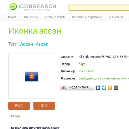
Поиск
Лицензии
Облако тегов
Перейти к версии v2
О системе
Иконка асеан
Теги:
Асеан
,
Asean
Формат:
48 x 48 пикселей; PNG, ICO; 32 бит
Набор:
flags
Дизайнер:
IconDrawer
Лицензия:
Свободно для коммерческого исп
Поделиться…
PNG
ICO
« Назад
Эта иконка других размеров: