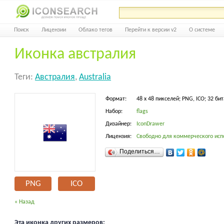
Поиск
Лицензии
Облако тегов
Перейти к версии v2
О системе
Иконка австралия
Теги:
Австралия
,
Australia
Формат:
48 x 48 пикселей; PNG, ICO; 32 бит
Набор:
flags
Дизайнер:
IconDrawer
Лицензия:
Свободно для коммерческого исп
Поделиться…
PNG
ICO
« Назад
Эта иконка других размеров: