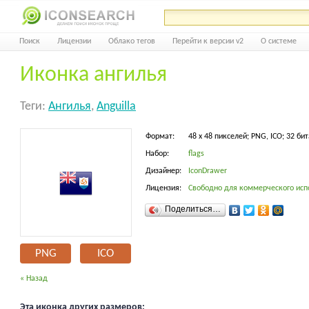
Поиск
Лицензии
Облако тегов
Перейти к версии v2
О системе
Иконка ангилья
Теги:
Ангилья
,
Anguilla
Формат:
48 x 48 пикселей; PNG, ICO; 32 бит
Набор:
flags
Дизайнер:
IconDrawer
Лицензия:
Свободно для коммерческого исп
Поделиться…
PNG
ICO
« Назад
Эта иконка других размеров: