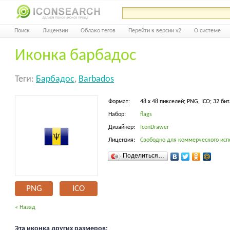
Поиск
Лицензии
Облако тегов
Перейти к версии v2
О системе
Иконка барбадос
Теги:
Барбадос
,
Barbados
Формат:
48 x 48 пикселей; PNG, ICO; 32 бит
Набор:
flags
Дизайнер:
IconDrawer
Лицензия:
Свободно для коммерческого исп
Поделиться…
PNG
ICO
« Назад
Эта иконка других размеров: