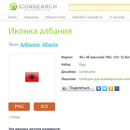
Поиск
Лицензии
Облако тегов
Перейти к версии v2
О системе
Иконка албания
Теги:
Албания
,
Albania
Формат:
48 x 48 пикселей; PNG, ICO; 32 бит
Набор:
flags
Дизайнер:
IconDrawer
Лицензия:
Свободно для коммерческого исп
Поделиться…
PNG
ICO
« Назад
Эта иконка других размеров: