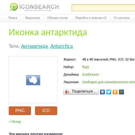
Поиск
Лицензии
Облако тегов
Перейти к версии v2
О системе
Иконка антарктида
Теги:
Антарктида
,
Antarctica
Формат:
48 x 48 пикселей; PNG, ICO; 32 бит
Набор:
flags
Дизайнер:
IconDrawer
Лицензия:
Свободно для коммерческого исп
Поделиться…
PNG
ICO
« Назад
Эта иконка других размеров: