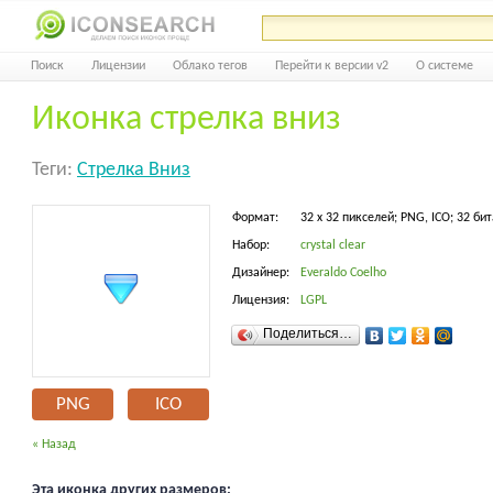
Поиск
Лицензии
Облако тегов
Перейти к версии v2
О системе
Иконка стрелка вниз
Теги:
Стрелка Вниз
Формат:
32 x 32 пикселей; PNG, ICO; 32 бит
Набор:
crystal clear
Дизайнер:
Everaldo Coelho
Лицензия:
LGPL
Поделиться…
PNG
ICO
« Назад
Эта иконка других размеров: