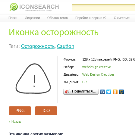
Поиск
Лицензии
Облако тегов
Перейти к версии v2
О системе
Иконка осторожность
Теги:
Осторожность
,
Caution
Формат:
128 x 128 пикселей; PNG, ICO; 32 
Набор:
webdesign creative
Дизайнер:
Web Design Creatives
Лицензия:
GPL
Поделиться…
PNG
ICO
« Назад
Эта иконка других размеров: