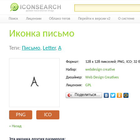
Поиск
Лицензии
Облако тегов
Перейти к версии v2
О системе
Иконка письмо
Теги:
Письмо
,
Letter
,
A
Формат:
128 x 128 пикселей; PNG, ICO; 32 
Набор:
webdesign creative
Дизайнер:
Web Design Creatives
Лицензия:
GPL
Поделиться…
PNG
ICO
« Назад
Эта иконка других размеров: