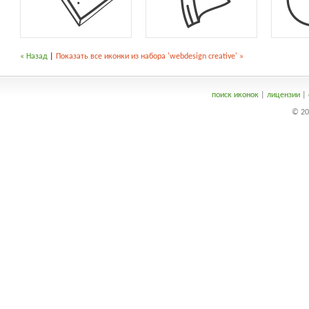
« Назад
|
Показать все иконки из набора 'webdesign creative' »
поиск иконок
|
лицензии
|
© 20