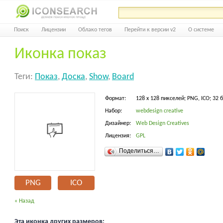
Поиск
Лицензии
Облако тегов
Перейти к версии v2
О системе
Иконка показ
Теги:
Показ
,
Доска
,
Show
,
Board
Формат:
128 x 128 пикселей; PNG, ICO; 32 
Набор:
webdesign creative
Дизайнер:
Web Design Creatives
Лицензия:
GPL
Поделиться…
PNG
ICO
« Назад
Эта иконка других размеров: