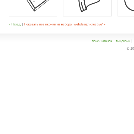
« Назад
|
Показать все иконки из набора 'webdesign creative' »
поиск иконок
|
лицензии
|
© 20