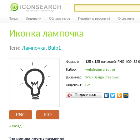
Поиск
Лицензии
Облако тегов
Перейти к версии v2
О системе
Иконка лампочка
Теги:
Лампочка
,
Bulb1
Формат:
128 x 128 пикселей; PNG, ICO; 32 
Набор:
webdesign creative
Дизайнер:
Web Design Creatives
Лицензия:
GPL
Поделиться…
PNG
ICO
« Назад
Эта иконка других размеров: