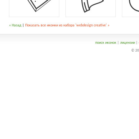
« Назад
|
Показать все иконки из набора 'webdesign creative' »
поиск иконок
|
лицензии
|
© 20