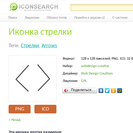
Поиск
Лицензии
Облако тегов
Перейти к версии v2
О системе
Иконка стрелки
Теги:
Стрелки
,
Arrows
Формат:
128 x 128 пикселей; PNG, ICO; 32 
Набор:
webdesign creative
Дизайнер:
Web Design Creatives
Лицензия:
GPL
Поделиться…
PNG
ICO
« Назад
Эта иконка других размеров: