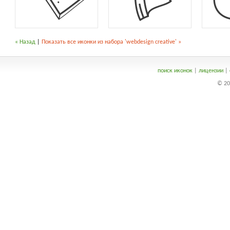
« Назад
|
Показать все иконки из набора 'webdesign creative' »
поиск иконок
|
лицензии
|
© 20