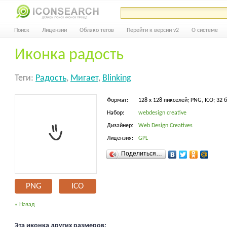
Поиск
Лицензии
Облако тегов
Перейти к версии v2
О системе
Иконка радость
Теги:
Радость
,
Мигает
,
Blinking
Формат:
128 x 128 пикселей; PNG, ICO; 32 
Набор:
webdesign creative
Дизайнер:
Web Design Creatives
Лицензия:
GPL
Поделиться…
PNG
ICO
« Назад
Эта иконка других размеров: