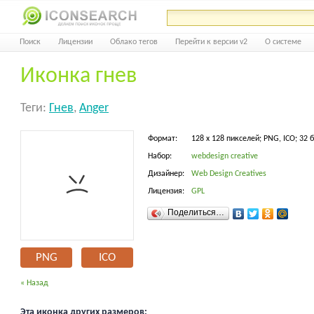
Поиск
Лицензии
Облако тегов
Перейти к версии v2
О системе
Иконка гнев
Теги:
Гнев
,
Anger
Формат:
128 x 128 пикселей; PNG, ICO; 32 
Набор:
webdesign creative
Дизайнер:
Web Design Creatives
Лицензия:
GPL
Поделиться…
PNG
ICO
« Назад
Эта иконка других размеров: