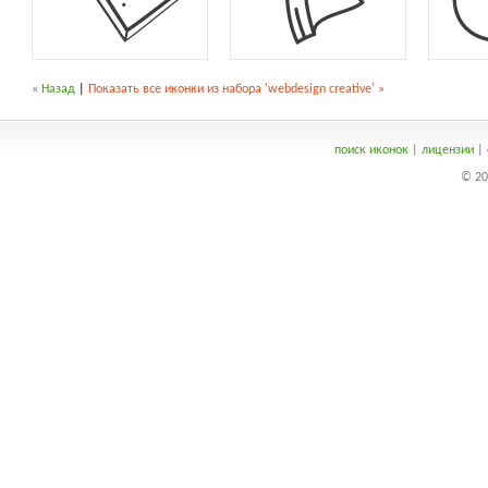
« Назад
|
Показать все иконки из набора 'webdesign creative' »
поиск иконок
|
лицензии
|
© 20