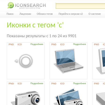
Поиск
Лицензии
Облако тегов
Перейти к версии v2
О системе
Иконки с тегом 'c'
Показаны результаты с 1 по 24 из 9901
Подробнее
Подробнее
PNG
ICO
PNG
ICO
PNG
I
Подробнее
Подробнее
PNG
ICO
PNG
ICO
PNG
I