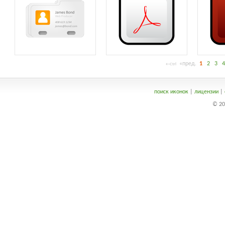
«пред.
1
2
3
4
←Ctrl
поиск иконок
|
лицензии
|
© 20