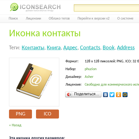
Поиск
Лицензии
Облако тегов
Перейти к версии v2
О системе
Иконка контакты
Теги:
Контакты
,
Книга
,
Адрес
,
Contacts
,
Book
,
Address
Формат:
128 x 128 пикселей; PNG, ICO; 32 
Набор:
phuzion
Дизайнер:
Asher
Лицензия:
Свободно для коммерческого исп
Поделиться…
PNG
ICO
« Назад
Эта иконка других размеров: