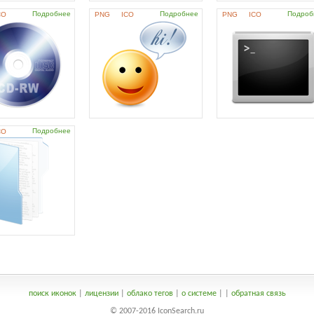
Подробнее
Подробнее
Подроб
CO
PNG
ICO
PNG
ICO
Подробнее
CO
поиск иконок
|
лицензии
|
облако тегов
|
о системе
|
|
обратная связь
© 2007-2016 IconSearch.ru