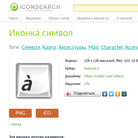
Поиск
Лицензии
Облако тегов
Перейти к версии v2
О системе
Иконка символ
Теги:
Символ
,
Карта
,
Аксессуары
,
Map
,
Character
,
Acces
Формат:
128 x 128 пикселей; PNG, ICO; 32 
Набор:
humano 2
Дизайнер:
Oliver Scholtz (and others)
Лицензия:
GPL
Поделиться…
PNG
ICO
« Назад
Эта иконка других размеров: