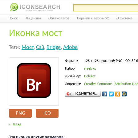
Поиск
Лицензии
Облако тегов
Перейти к версии v2
О системе
Иконка мост
Теги:
Мост
,
Cs3
,
Bridge
,
Adobe
Формат:
128 x 128 пикселей; PNG, ICO; 32 
Набор:
sleek xp
Дизайнер:
Deleket
Лицензия:
Creative Commons (Attribution-Non
Поделиться…
PNG
ICO
« Назад
Эта иконка других размеров: