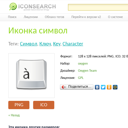
Поиск
Лицензии
Облако тегов
Перейти к версии v2
О системе
Иконка символ
Теги:
Символ
,
Ключ
,
Key
,
Character
Формат:
128 x 128 пикселей; PNG, ICO; 32 
Набор:
oxygen
Дизайнер:
Oxygen Team
Лицензия:
GPL
Поделиться…
PNG
ICO
« Назад
Эта иконка других размеров: