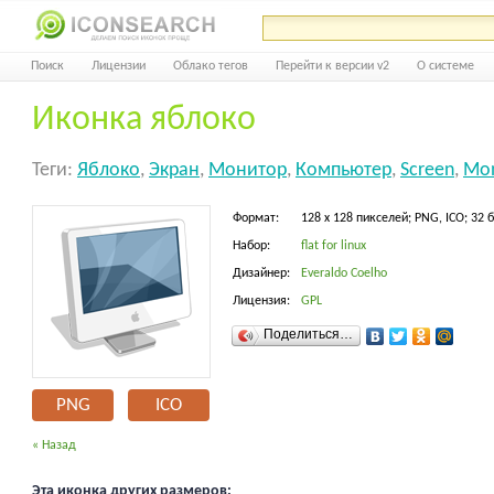
Поиск
Лицензии
Облако тегов
Перейти к версии v2
О системе
Иконка яблоко
Теги:
Яблоко
,
Экран
,
Монитор
,
Компьютер
,
Screen
,
Mon
Формат:
128 x 128 пикселей; PNG, ICO; 32 
Набор:
flat for linux
Дизайнер:
Everaldo Coelho
Лицензия:
GPL
Поделиться…
PNG
ICO
« Назад
Эта иконка других размеров: