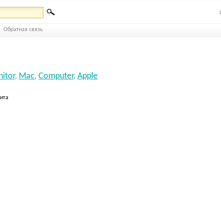
Обратная связь
itor
,
Mac
,
Computer
,
Apple
бита