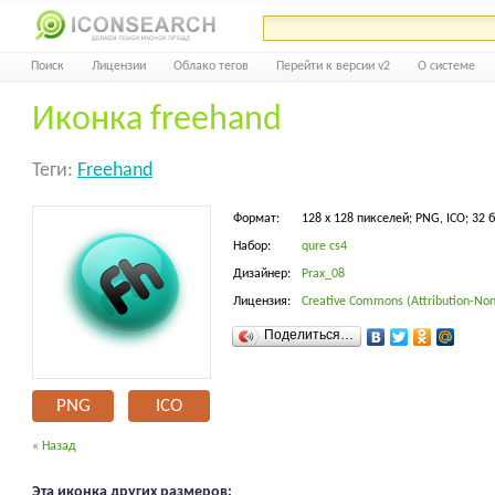
Поиск
Лицензии
Облако тегов
Перейти к версии v2
О системе
Иконка freehand
Теги:
Freehand
Формат:
128 x 128 пикселей; PNG, ICO; 32 
Набор:
qure cs4
Дизайнер:
Prax_08
Лицензия:
Creative Commons (Attribution-Non
Поделиться…
PNG
ICO
« Назад
Эта иконка других размеров: