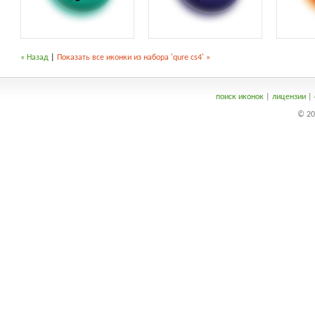
« Назад
|
Показать все иконки из набора 'qure cs4' »
поиск иконок
|
лицензии
|
© 20