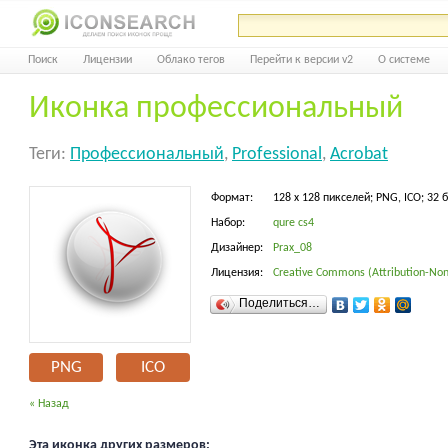
Поиск
Лицензии
Облако тегов
Перейти к версии v2
О системе
Иконка профессиональный
Теги:
Профессиональный
,
Professional
,
Acrobat
Формат:
128 x 128 пикселей; PNG, ICO; 32 
Набор:
qure cs4
Дизайнер:
Prax_08
Лицензия:
Creative Commons (Attribution-Non
Поделиться…
PNG
ICO
« Назад
Эта иконка других размеров: