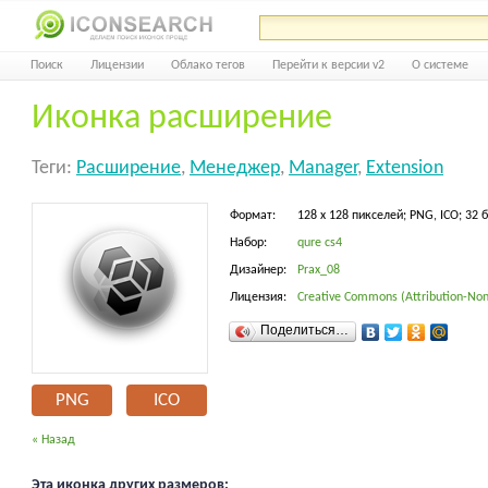
Поиск
Лицензии
Облако тегов
Перейти к версии v2
О системе
Иконка расширение
Теги:
Расширение
,
Менеджер
,
Manager
,
Extension
Формат:
128 x 128 пикселей; PNG, ICO; 32 
Набор:
qure cs4
Дизайнер:
Prax_08
Лицензия:
Creative Commons (Attribution-Non
Поделиться…
PNG
ICO
« Назад
Эта иконка других размеров: