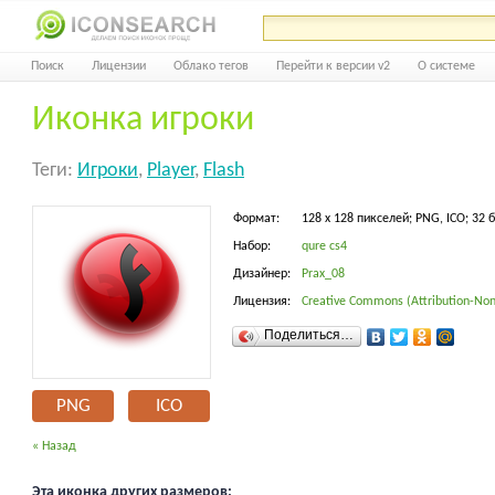
Поиск
Лицензии
Облако тегов
Перейти к версии v2
О системе
Иконка игроки
Теги:
Игроки
,
Player
,
Flash
Формат:
128 x 128 пикселей; PNG, ICO; 32 
Набор:
qure cs4
Дизайнер:
Prax_08
Лицензия:
Creative Commons (Attribution-Non
Поделиться…
PNG
ICO
« Назад
Эта иконка других размеров: