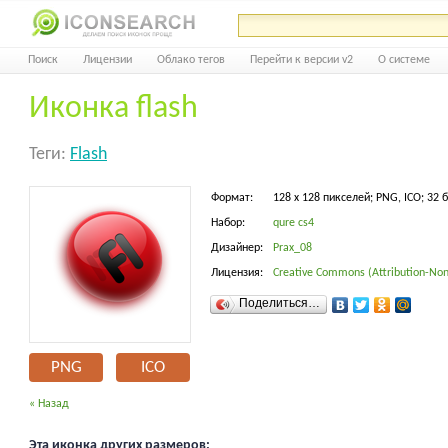
Поиск
Лицензии
Облако тегов
Перейти к версии v2
О системе
Иконка flash
Теги:
Flash
Формат:
128 x 128 пикселей; PNG, ICO; 32 
Набор:
qure cs4
Дизайнер:
Prax_08
Лицензия:
Creative Commons (Attribution-Non
Поделиться…
PNG
ICO
« Назад
Эта иконка других размеров: