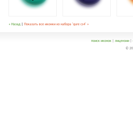
« Назад
|
Показать все иконки из набора 'qure cs4' »
поиск иконок
|
лицензии
|
© 20