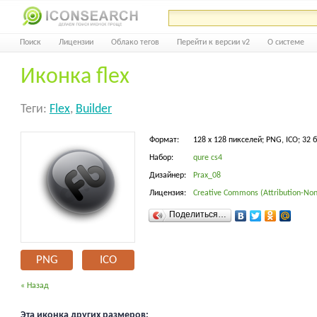
Поиск
Лицензии
Облако тегов
Перейти к версии v2
О системе
Иконка flex
Теги:
Flex
,
Builder
Формат:
128 x 128 пикселей; PNG, ICO; 32 
Набор:
qure cs4
Дизайнер:
Prax_08
Лицензия:
Creative Commons (Attribution-Non
Поделиться…
PNG
ICO
« Назад
Эта иконка других размеров: