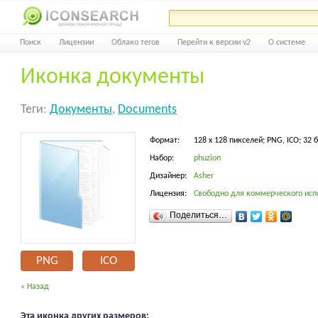
Поиск
Лицензии
Облако тегов
Перейти к версии v2
О системе
Иконка документы
Теги:
Документы
,
Documents
Формат:
128 x 128 пикселей; PNG, ICO; 32 
Набор:
phuzion
Дизайнер:
Asher
Лицензия:
Свободно для коммерческого исп
Поделиться…
PNG
ICO
« Назад
Эта иконка других размеров: