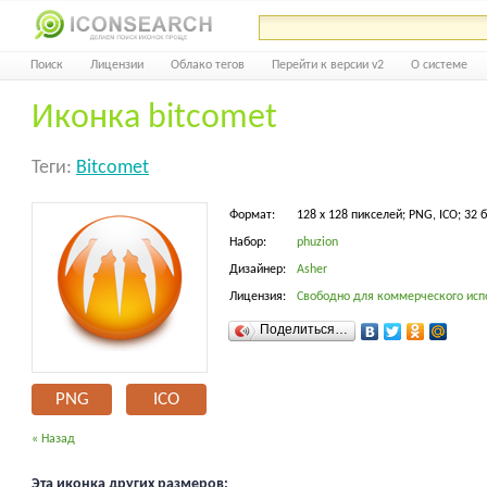
Поиск
Лицензии
Облако тегов
Перейти к версии v2
О системе
Иконка bitcomet
Теги:
Bitcomet
Формат:
128 x 128 пикселей; PNG, ICO; 32 
Набор:
phuzion
Дизайнер:
Asher
Лицензия:
Свободно для коммерческого исп
Поделиться…
PNG
ICO
« Назад
Эта иконка других размеров: