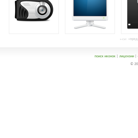
«пред
←Ctrl
поиск иконок
|
лицензии
|
© 20