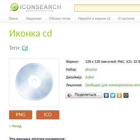
Поиск
Лицензии
Облако тегов
Перейти к версии v2
О системе
Иконка cd
Теги:
Cd
Формат:
128 x 128 пикселей; PNG, ICO; 32 
Набор:
phuzion
Дизайнер:
Asher
Лицензия:
Свободно для коммерческого исп
Поделиться…
PNG
ICO
« Назад
Эта иконка других размеров: